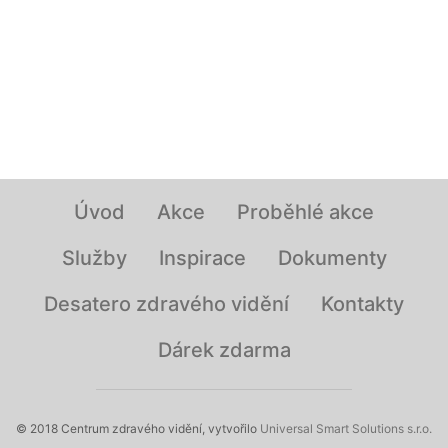
Úvod
Akce
Proběhlé akce
Služby
Inspirace
Dokumenty
Desatero zdravého vidění
Kontakty
Dárek zdarma
© 2018 Centrum zdravého vidění, vytvořilo
Universal Smart Solutions s.r.o.