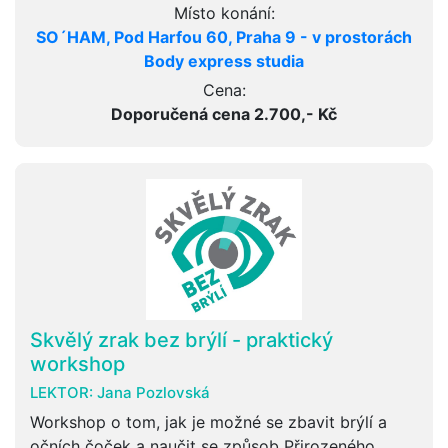
Místo konání:
SO´HAM, Pod Harfou 60, Praha 9 - v prostorách
Body express studia
Cena:
Doporučená cena 2.700,- Kč
Skvělý zrak bez brýlí - praktický
workshop
LEKTOR:
Jana Pozlovská
Workshop o tom, jak je možné se zbavit brýlí a
očních čoček a naučit se způsob Přirozeného