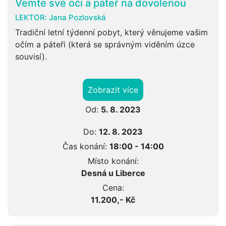
Vemte své oči a páteř na dovolenou
LEKTOR:
Jana Pozlovská
Tradiční letní týdenní pobyt, který věnujeme vašim
očím a páteři (která se správným viděním úzce
souvisí).
Zobrazit více
Od:
5. 8. 2023
Do:
12. 8. 2023
Čas konání:
18:00 - 14:00
Místo konání:
Desná u Liberce
Cena:
11.200,- Kč