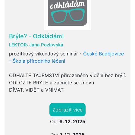
Brýle? - Odkládám!
LEKTOR:
Jana Pozlovská
prožitkový víkendový seminář -
České Budějovice
- Škola přírodního léčení
ODHALTE TAJEMSTVÍ přirozeného vidění bez brýlí.
ODLOŽTE BRÝLE a začněte se znovu
DÍVAT, VIDĚT a VNÍMAT.
Zobrazit více
Od:
6. 12. 2025
Do:
7. 12. 2025