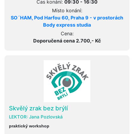
Čas konání:
09:30 - 16:30
Místo konání:
SO´HAM, Pod Harfou 60, Praha 9 - v prostorách
Body express studia
Cena:
Doporučená cena 2.700,- Kč
Skvělý zrak bez brýlí
LEKTOR:
Jana Pozlovská
praktický workshop