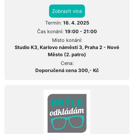
Zobrazit více
Termín:
16. 4. 2025
Čas konání:
19:00 - 21:00
Místo konání:
Studio K3, Karlovo náměstí 3, Praha 2 - Nové
Město (2. patro)
Cena:
Doporučená cena 300,- Kč