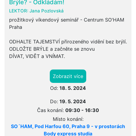
Brýle? - Odkládám!
LEKTOR:
Jana Pozlovská
prožitkový víkendový seminář - Centrum SO'HAM
Praha
ODHALTE TAJEMSTVÍ přirozeného vidění bez brýlí.
ODLOŽTE BRÝLE a začněte se znovu
DÍVAT, VIDĚT a VNÍMAT.
Zobrazit více
Od:
18. 5. 2024
Do:
19. 5. 2024
Čas konání:
09:30 - 16:30
Místo konání:
SO´HAM, Pod Harfou 60, Praha 9 - v prostorách
Body express studia