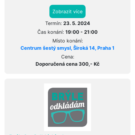
Zobrazit více
Termín:
23. 5. 2024
Čas konání:
19:00 - 21:00
Místo konání:
Centrum šestý smysl, Široká 14, Praha 1
Cena:
Doporučená cena 300,- Kč