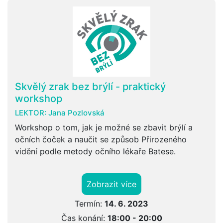
Skvělý zrak bez brýlí - praktický
workshop
LEKTOR:
Jana Pozlovská
Workshop o tom, jak je možné se zbavit brýlí a
očních čoček a naučit se způsob Přirozeného
vidění podle metody očního lékaře Batese.
Zobrazit více
Termín:
14. 6. 2023
Čas konání:
18:00 - 20:00