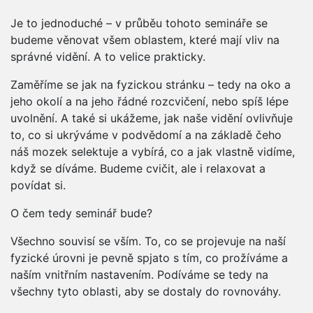
Je to jednoduché – v průběu tohoto semináře se
budeme věnovat všem oblastem, které mají vliv na
správné vidění. A to velice prakticky.
Zaměříme se jak na fyzickou stránku – tedy na oko a
jeho okolí a na jeho řádné rozcvičení, nebo spíš lépe
uvolnění. A také si ukážeme, jak naše vidění ovlivňuje
to, co si ukrýváme v podvědomí a na základě čeho
náš mozek selektuje a vybírá, co a jak vlastně vidíme,
když se díváme. Budeme cvičit, ale i relaxovat a
povídat si.
O čem tedy seminář bude?
Všechno souvisí se vším. To, co se projevuje na naší
fyzické úrovni je pevně spjato s tím, co prožíváme a
naším vnitřním nastavením. Podíváme se tedy na
všechny tyto oblasti, aby se dostaly do rovnováhy.