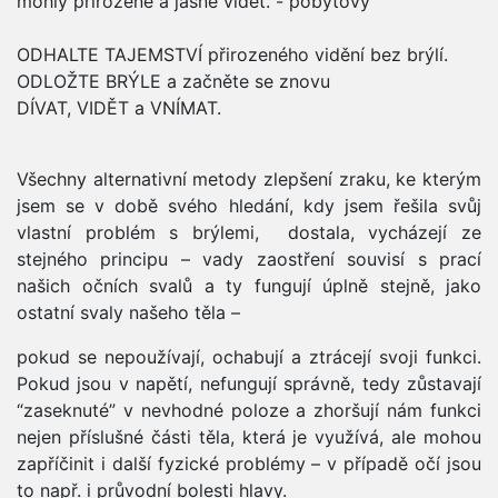
mohly přirozeně a jasně vidět. - pobytový
ODHALTE TAJEMSTVÍ přirozeného vidění bez brýlí.
ODLOŽTE BRÝLE a začněte se znovu
DÍVAT, VIDĚT a VNÍMAT.
Všechny alternativní metody zlepšení zraku, ke kterým
jsem se v době svého hledání, kdy jsem řešila svůj
vlastní problém s brýlemi, dostala, vycházejí ze
stejného principu – vady zaostření souvisí s prací
našich očních svalů a ty fungují úplně stejně, jako
ostatní svaly našeho těla –
pokud se nepoužívají, ochabují a ztrácejí svoji funkci.
Pokud jsou v napětí, nefungují správně, tedy zůstavají
“zaseknuté” v nevhodné poloze a zhoršují nám funkci
nejen příslušné části těla, která je využívá, ale mohou
zapříčinit i další fyzické problémy – v případě očí jsou
to např. i průvodní bolesti hlavy.