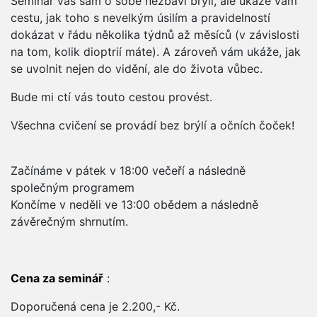
Seminář vás sám o sobě nezbaví brýlí, ale ukáže vám
cestu, jak toho s nevelkým úsilím a pravidelností
dokázat v řádu několika týdnů až měsíců (v závislosti
na tom, kolik dioptrií máte). A zároveň vám ukáže, jak
se uvolnit nejen do vidění, ale do života vůbec.
Bude mi ctí vás touto cestou provést.
Všechna cvičení se provádí bez brýlí a očních čoček!
Začínáme v pátek v 18:00 večeří a následně
společným programem
Končíme v neděli ve 13:00 obědem a následně
závěrečným shrnutím.
Cena za seminář
:
Doporučená cena je 2.200,- Kč.