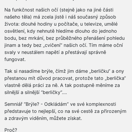
Na funkčnost našich očí (stejně jako na jiné části
našeho těla) má zcela jistě i náš současný způsob
života: dlouhé hodiny u počítače, u televize, umělé
osvětlení, kdy nehnutě hledíme dlouho do jednoho
bodu, bez mrkání, bez průběžného přenášení pohledu
jinam a tedy bez „cvičení“ našich očí. Tím máme oční
svaly v neustálem napětí a přestávají správně
fungovat.
Tak si nasadíme brýle, čímž jim dáme „berličku“ a ony
přestanou mít důvod pracovat, protože tato „berlička“
vlastně dělá práci za ně. A tak postupně měníme za
silnější a silnější “berličky“….
Semniář “Brýle? - Odkládám” ve své komplexnosti
představuje to nejlepší, co na své cestě za přirozeným
a zdravým viděním, můžete získat.
Proč?