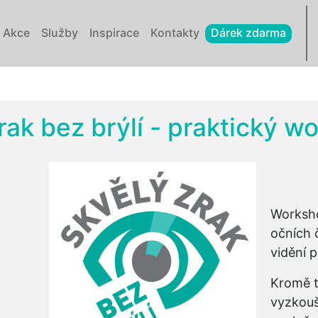
Akce
Služby
Inspirace
Kontakty
Dárek zdarma
zrak bez brýlí - praktický w
Worksho
očních 
vidění 
Kromě t
vyzkouš