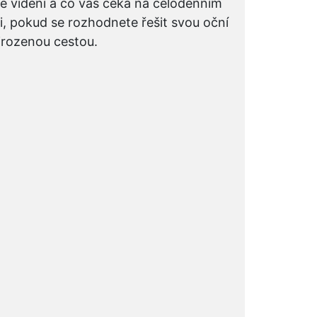
é vidění a co vás čeká na celodenním
i, pokud se rozhodnete řešit svou oční
irozenou cestou.