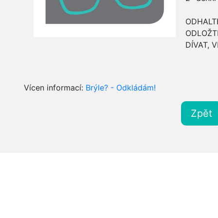
ODHALTE 
ODLOŽTE
DÍVAT, V
Vícen informací:
Brýle? - Odkládám!
Zpět