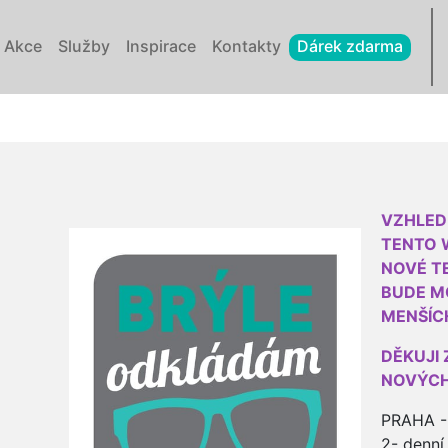
Akce
Služby
Inspirace
Kontakty
Dárek zdarma
VZHLED
TENTO 
NOVÉ T
BUDE M
MENŠÍC
DĚKUJI 
NOVÝCH
PRAHA -
2- denní