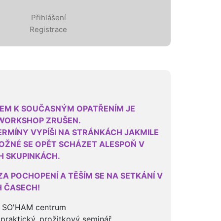
Přihlášení
Registrace
EM K SOUČASNÝM OPATŘENÍM JE
WORKSHOP ZRUŠEN.
ERMÍNY VYPÍŠI NA STRÁNKÁCH JAKMILE
OŽNÉ SE OPĚT SCHÁZET ALESPOŇ V
H SKUPINKÁCH.
ZA POCHOPENÍ A TĚŠÍM SE NA SETKÁNÍ V
 ČASECH!
 SO'HAM centrum
 praktický, prožitkový seminář