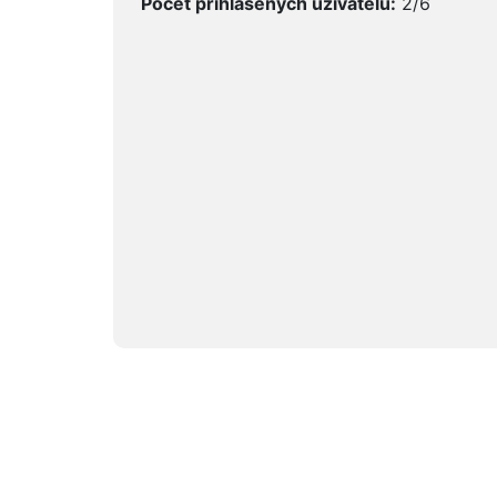
Počet přihlášených uživatelů:
2/6