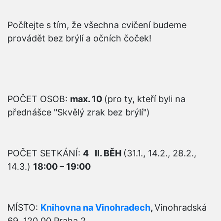
Počítejte s tím, že všechna cvičení budeme
provádět bez brýlí a očních čoček!
POČET OSOB:
max. 10
(pro ty, kteří byli na
přednášce "Skvělý zrak bez brýlí")
POČET SETKÁNÍ:
4 II. BĚH
(31.1., 14.2., 28.2.,
14.3.)
18:00 – 19:00
MÍSTO:
Knihovna na Vinohradech
,
Vinohradská
69, 120 00 Praha 2